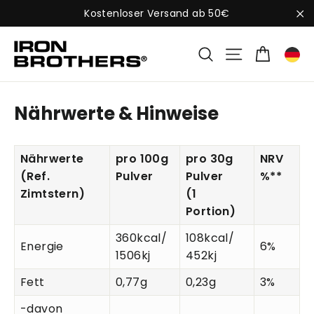
Direkt
Kostenloser Versand ab 50€
zum
"S
Inhalt
Waren
Suche
Seitennavi
Nährwerte & Hinweise
Nährwerte
pro 100g
pro 30g
NRV
(Ref.
Pulver
Pulver
%**
Zimtstern)
(1
Portion)
360kcal/
108kcal/
Energie
6%
1506kj
452kj
Fett
0,77g
0,23g
3%
-davon