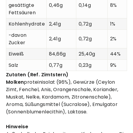
gesättigte
0,46g
0,14g
8%
Fettsäuren
Kohlenhydrate
2,41g
0,72g
1%
-davon
2,41g
0,72g
2%
Zucker
Eiweiß
84,66g
25,40g
44%
Salz
0,77g
0,23g
9%
Zutaten (Ref. Zimtstern)
Molken
proteinisolat (96%), Gewürze (Ceylon
Zimt, Fenchel, Anis, Orangenschale, Koriander,
Muskat, Nelke, Kardamom, Zitronenschale),
Aroma, Süßungsmittel (Sucralose), Emulgator
(Sonnenblumenlecithin), Laktase.
Hinweise