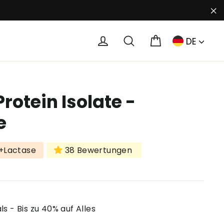
"S
Warenkorb
Einloggen
Suche
DE
rotein Isolate -
e
+Lactase
38 Bewertungen
s - Bis zu 40% auf Alles