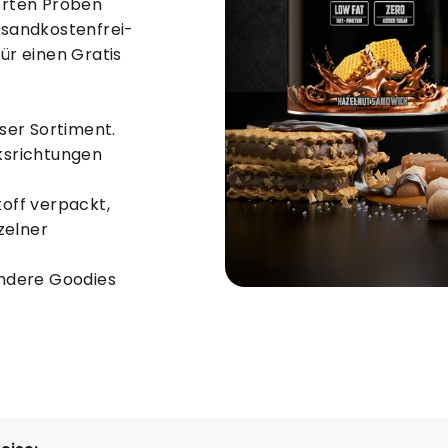
erten Proben
rsandkostenfrei-
ür einen Gratis
ser Sortiment.
ksrichtungen
off verpackt,
zelner
andere Goodies