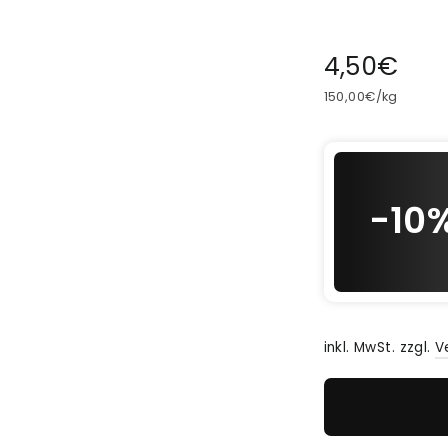
Normaler
4,50€
Preis
150,00€
/
kg
-10
inkl. MwSt.
zzgl.
V