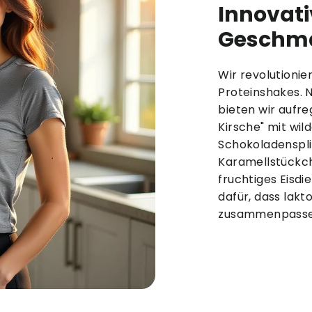
Innovati
Geschma
Wir revolutioni
Proteinshakes. 
bieten wir aufr
Kirsche" mit wil
Schokoladensplit
Karamellstückch
fruchtiges Eisdi
dafür, dass lakt
zusammenpasse