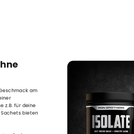
ohne
er Geschmack am
einer
se
z.B. für deine
 Sachets bieten