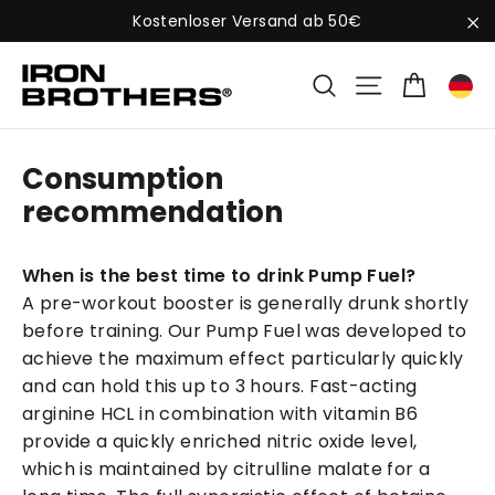
Skip
Kostenloser Versand ab 50€
to
"C
content
Cart
Search
Site naviga
Consumption
recommendation
When is the best time to drink Pump Fuel?
A pre-workout booster is generally drunk shortly
before training. Our Pump Fuel was developed to
achieve the maximum effect particularly quickly
and can hold this up to 3 hours. Fast-acting
arginine HCL in combination with vitamin B6
provide a quickly enriched nitric oxide level,
which is maintained by citrulline malate for a